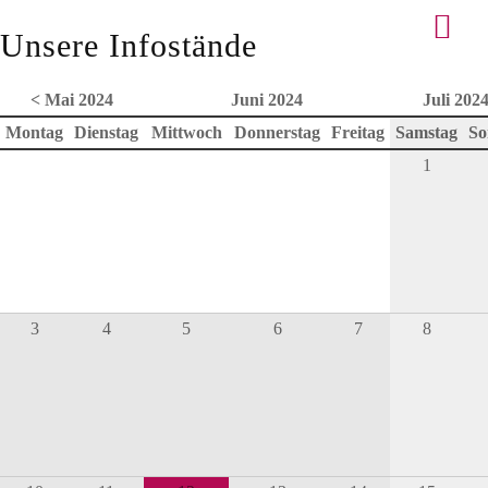
Unsere Infostände
< Mai 2024
Juni 2024
Juli 202
Montag
Dienstag
Mittwoch
Donnerstag
Freitag
Samstag
So
1
3
4
5
6
7
8