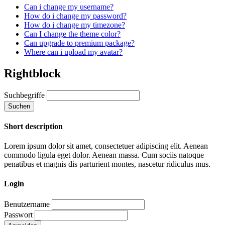
Can i change my username?
How do i change my password?
How do i change my timezone?
Can I change the theme color?
Can upgrade to premium package?
Where can i upload my avatar?
Rightblock
Suchbegriffe
Suchen
Short description
Lorem ipsum dolor sit amet, consectetuer adipiscing elit. Aenean
commodo ligula eget dolor. Aenean massa. Cum sociis natoque
penatibus et magnis dis parturient montes, nascetur ridiculus mus.
Login
Benutzername
Passwort