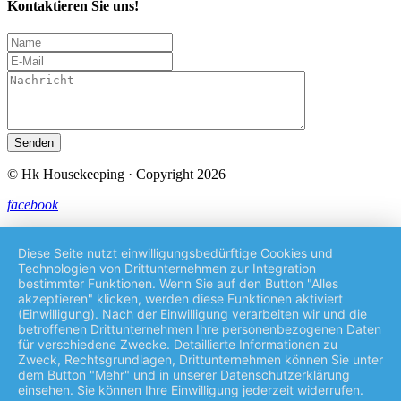
Kontaktieren Sie uns!
Senden
© Hk Housekeeping · Copyright 2026
facebook
Diese Seite nutzt einwilligungsbedürftige Cookies und
Technologien von Drittunternehmen zur Integration
bestimmter Funktionen. Wenn Sie auf den Button "Alles
akzeptieren" klicken, werden diese Funktionen aktiviert
(Einwilligung). Nach der Einwilligung verarbeiten wir und die
betroffenen Drittunternehmen Ihre personenbezogenen Daten
für verschiedene Zwecke. Detaillierte Informationen zu
Zweck, Rechtsgrundlagen, Drittunternehmen können Sie unter
dem Button "Mehr" und in unserer Datenschutzerklärung
einsehen. Sie können Ihre Einwilligung jederzeit widerrufen.